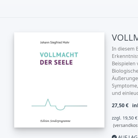
VOLLM
In diesem 
Erkenntnis
Beispielen 
Biologisch
Äußerungen
Symptome, 
und einleu
27,50 €
in
zzgl. 19,50 
(versandkos
AUF LAG