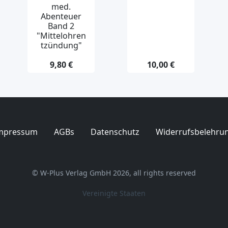
med.
Abenteuer
Band 2
"Mittelohren
tzündung"
9,80 €
10,00 €
mpressum
AGBs
Datenschutz
Widerrufsbelehru
© W-Plus Verlag GmbH 2026, all rights reserved
Vereinigte Staaten