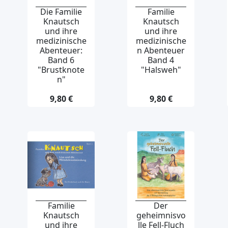
Die Familie
Familie
Knautsch
Knautsch
und ihre
und ihre
medizinische
medizinische
Abenteuer:
n Abenteuer
Band 6
Band 4
"Brustknote
"Halsweh"
n"
9,80 €
9,80 €
Familie
Der
Knautsch
geheimnisvo
und ihre
lle Fell-Fluch