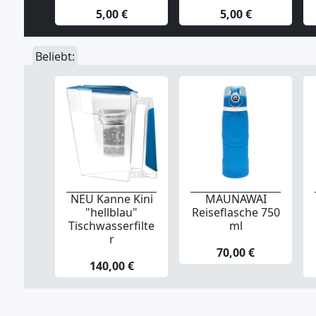
5,00 €
5,00 €
Beliebt:
NEU Kanne Kini
MAUNAWAI
"hellblau"
Reiseflasche 750
Tischwasserfilte
ml
r
70,00 €
140,00 €