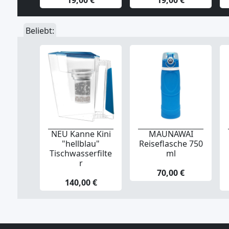
19,00 €
19,00 €
Beliebt:
NEU Kanne Kini
MAUNAWAI
"hellblau"
Reiseflasche 750
Tischwasserfilte
ml
r
70,00 €
140,00 €