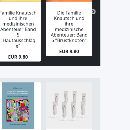
Familie Knautsch
Die Familie
Familie Knau
und ihre
Knautsch und
und ihre
medizinischen
ihre
medizinisc
Abenteuer Band
medizinische
Abenteuer 
5
Abenteuer: Band
4 "Halswe
"Hautausschläg
6 "Brustknoten"
e"
EUR 9.80
EUR 9.80
EUR 9.80