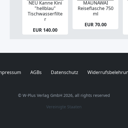
NEU Kanne Kini
MAUNAWAI
"hellblau"
Reiseflasche 750
Tischwasserfilte
ml
r
EUR 70.00
EUR 140.00
mpressum
AGBs
Datenschutz
Widerrufsbelehru
© W-Plus Verlag GmbH 2026, all rights reserved
Vereinigte Staaten