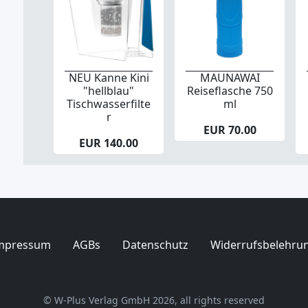
NEU Kanne Kini
MAUNAWAI
"hellblau"
Reiseflasche 750
Tischwasserfilte
ml
r
EUR 70.00
EUR 140.00
mpressum
AGBs
Datenschutz
Widerrufsbelehru
© W-Plus Verlag GmbH 2026, all rights reserved