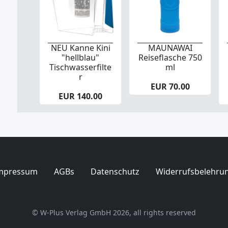
NEU Kanne Kini
MAUNAWAI
"hellblau"
Reiseflasche 750
Tischwasserfilte
ml
r
EUR 70.00
EUR 140.00
mpressum
AGBs
Datenschutz
Widerrufsbelehru
© W-Plus Verlag GmbH 2026, all rights reserved