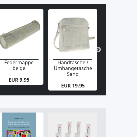
Federmappe
Handtasche /
Stift-Etui
beige
Umhängetasche
Hellblau
Sand
EUR 9.95
EUR 5.95
EUR 19.95